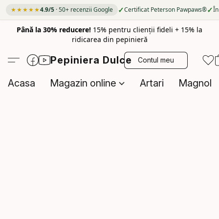
✓
✓
★★★★★
4.9/5
· 50+ recenzii Google
Certificat Peterson Pawpaws®
În
Până la 30% reducere!
15% pentru clienții fideli + 15% la
ridicarea din pepinieră
Pepiniera Dulce
Contul meu
Acasa
Magazin online
Artari
Magnolii