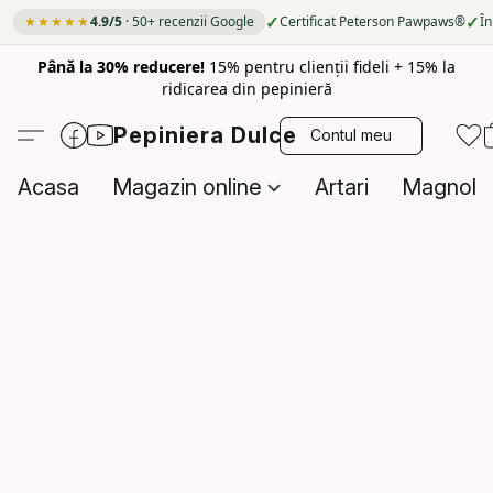
✓
✓
★★★★★
4.9/5
· 50+ recenzii Google
Certificat Peterson Pawpaws®
În
Până la 30% reducere!
15% pentru clienții fideli + 15% la
ridicarea din pepinieră
Pepiniera Dulce
Contul meu
Acasa
Magazin online
Artari
Magnolii