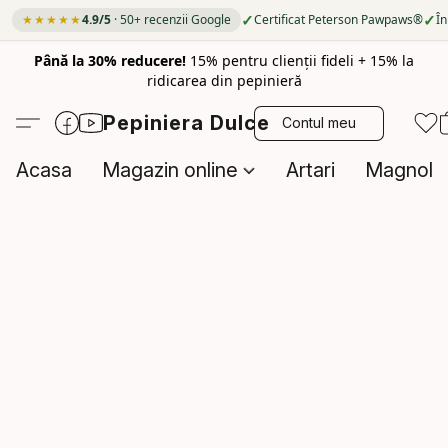
✓
✓
★★★★★
4.9/5
· 50+ recenzii Google
Certificat Peterson Pawpaws®
În
Până la 30% reducere!
15% pentru clienții fideli + 15% la
ridicarea din pepinieră
Pepiniera Dulce
Contul meu
Acasa
Magazin online
Artari
Magnolii