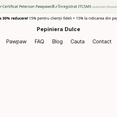
✓
✓
Certificat Peterson Pawpaws®
Înregistrat ITCSMS
(autoritate fitosani
a 30% reducere!
15% pentru clienții fideli + 15% la ridicarea din p
Pepiniera Dulce
Pawpaw
FAQ
Blog
Cauta
Contact