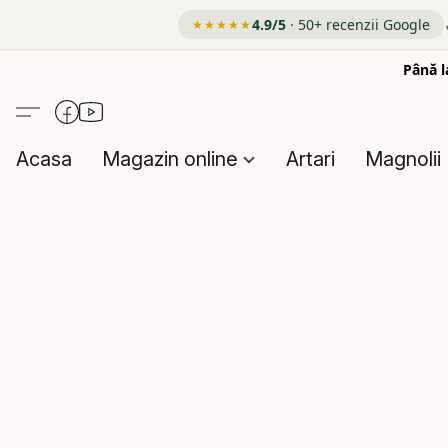
4.9/5
· 50+ recenzii Google
★★★★★
Până l
Acasa
Magazin online
Artari
Magnolii