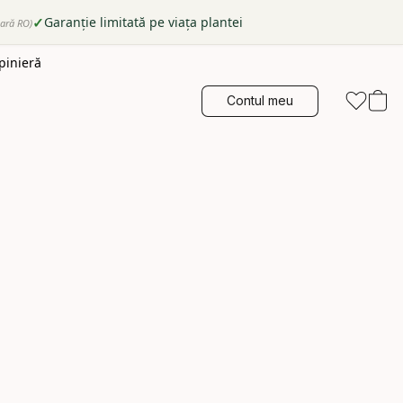
✓
Garanție limitată pe viața plantei
tară RO)
epinieră
Contul meu