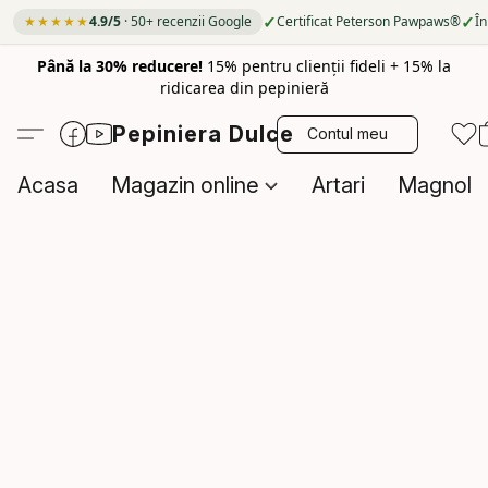
✓
✓
★★★★★
4.9/5
· 50+ recenzii Google
Certificat Peterson Pawpaws®
În
Până la 30% reducere!
15% pentru clienții fideli + 15% la
ridicarea din pepinieră
Pepiniera Dulce
Contul meu
Acasa
Magazin online
Artari
Magnolii