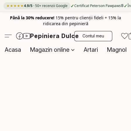
✓
✓
★★★★★
4.9/5
· 50+ recenzii Google
Certificat Peterson Pawpaws®
În
Până la 30% reducere!
15% pentru clienții fideli + 15% la
ridicarea din pepinieră
Pepiniera Dulce
Contul meu
Acasa
Magazin online
Artari
Magnolii