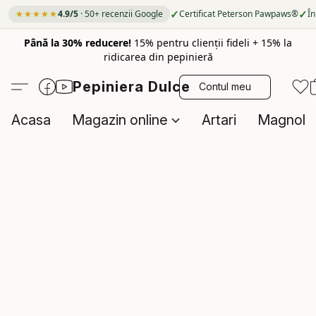
✓
✓
★★★★★
4.9/5
· 50+ recenzii Google
Certificat Peterson Pawpaws®
În
Până la 30% reducere!
15% pentru clienții fideli + 15% la
ridicarea din pepinieră
Pepiniera Dulce
Contul meu
Acasa
Magazin online
Artari
Magnolii