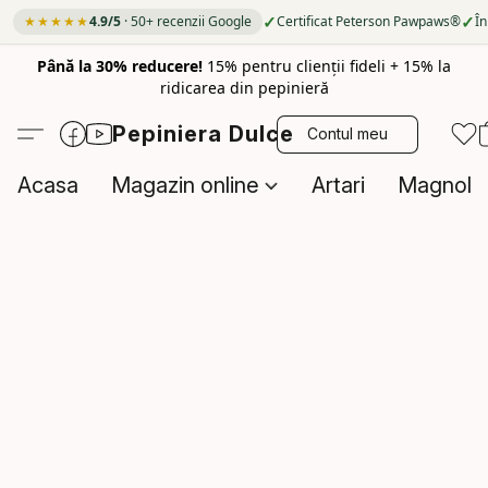
✓
✓
★★★★★
4.9/5
· 50+ recenzii Google
Certificat Peterson Pawpaws®
În
Până la 30% reducere!
15% pentru clienții fideli + 15% la
ridicarea din pepinieră
Pepiniera Dulce
Contul meu
Acasa
Magazin online
Artari
Magnolii