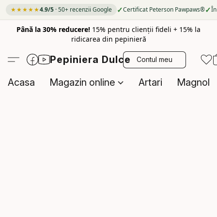
✓
✓
★★★★★
4.9/5
· 50+ recenzii Google
Certificat Peterson Pawpaws®
În
Până la 30% reducere!
15% pentru clienții fideli + 15% la
ridicarea din pepinieră
Pepiniera Dulce
Contul meu
Acasa
Magazin online
Artari
Magnolii