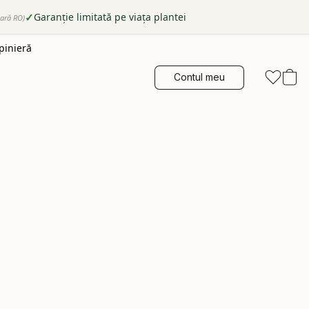
✓
Garanție limitată pe viața plantei
tară RO)
epinieră
Contul meu