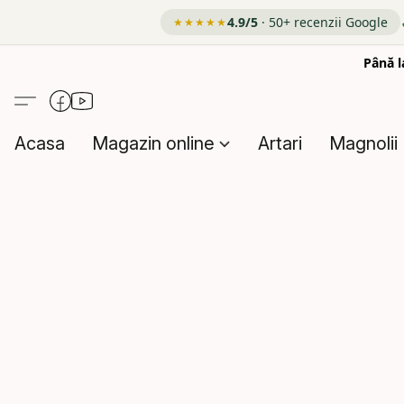
4.9/5
· 50+ recenzii Google
★★★★★
Până l
Acasa
Magazin online
Artari
Magnolii