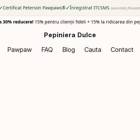
✓
✓
Certificat Peterson Pawpaws®
Înregistrat ITCSMS
(autoritate fitosani
a 30% reducere!
15% pentru clienții fideli + 15% la ridicarea din p
Pepiniera Dulce
Pawpaw
FAQ
Blog
Cauta
Contact